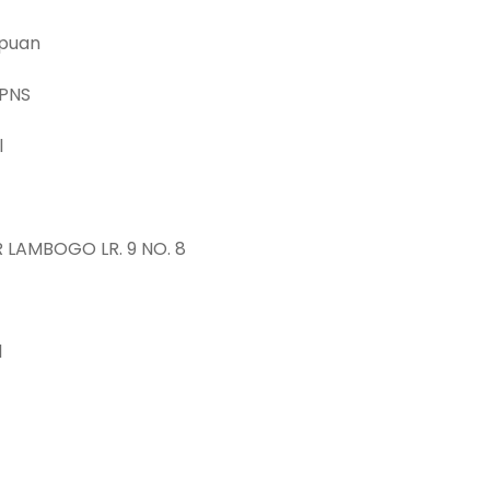
mpuan
 PNS
l
R LAMBOGO LR. 9 NO. 8
1