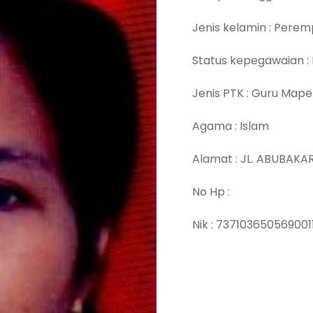
Jenis kelamin : Pere
Status kepegawaian :
Jenis PTK : Guru Mape
Agama : Islam
Alamat : JL. ABUBAKA
No Hp :
Nik : 737103650569001