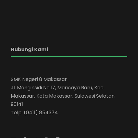
Hubungi Kami
SMK Negeri 8 Makassar
Jl. Monginsidi No.17, Maricaya Baru, Kec.
Makassar, Kota Makassar, Sulawesi Selatan
90141
Telp. (0411) 854374