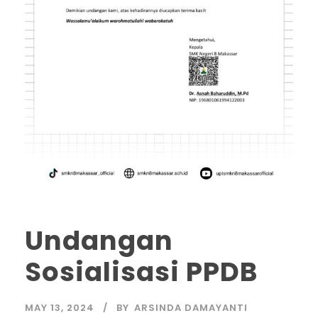
Undangan
Sosialisasi PPDB
MAY 13, 2024
BY
ARSINDA DAMAYANTI