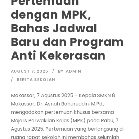
Pertemuan
dengan MPK,
Bahas Jadwal
Baru dan Program
Anti Kekerasan
AUGUST 7, 2025
BY
ADMIN
BERITA SEKOLAH
Makassar, 7 Agustus 2025 – Kepala SMKN 8
Makassar, Dr. Asnah Baharuddin, M.Pd.,
mengadakan pertemuan khusus bersama
Majelis Perwakilan Kelas (MPK) pada Rabu, 7
Agustus 2025. Pertemuan yang berlangsung di
ruang rapat sekolah ini membahas sejumlah