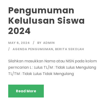
Pengumuman
Kelulusan Siswa
2024
MAY 6, 2024
BY
ADMIN
AGENDA PENGUMUMAN
,
BERITA SEKOLAH
Silahkan masukkan Nama atau NISN pada kolom
perncarian L : Lulus TL/M : Tidak Lulus Mengulang
TL/TM : Tidak Lulus Tidak Mengulang
Read More