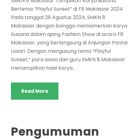
SMKN 8 Makassar Tampilkan Karya Busana
Bertema “Playful Sunset” di F8 Makassar 2024
Pada tanggal 26 Agustus 2024, SMKN 8
Makassar dengan bangga memamerkan karya
busana dalam ajang Fashion Show di acara F8
Makassar, yang berlangsung di Anjungan Pantai
Losari. Dengan mengusung tema “Playful
Sunset,” para siswa dan guru SMKN 8 Makassar
menampilkan hasil karya...
Read More
Pengumuman