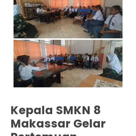
Kepala SMKN 8
Makassar Gelar