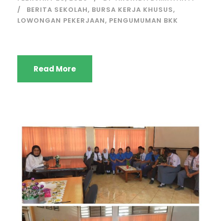
BERITA SEKOLAH
,
BURSA KERJA KHUSUS
,
LOWONGAN PEKERJAAN
,
PENGUMUMAN BKK
Read More