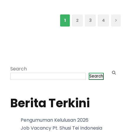
1
2
3
4
Search
Search
Berita Terkini
Pengumuman Kelulusan 2026
Job Vacancy Pt. Shusi Tei Indonesia