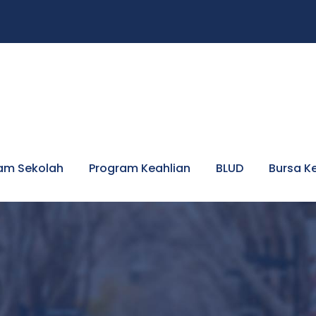
am Sekolah
Program Keahlian
BLUD
Bursa K