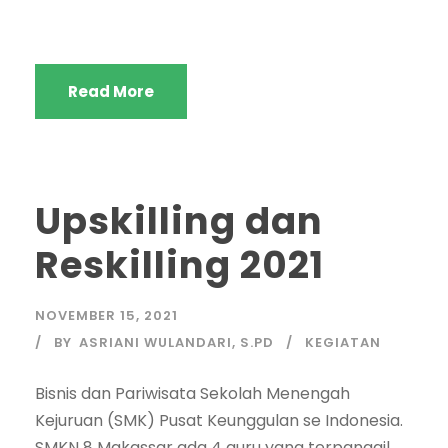
Read More
Upskilling dan
Reskilling 2021
NOVEMBER 15, 2021
BY
ASRIANI WULANDARI, S.PD
KEGIATAN
Bisnis dan Pariwisata Sekolah Menengah
Kejuruan (SMK) Pusat Keunggulan se Indonesia.
SMKN 8 Makassar ada 4 guru yang terpanggil