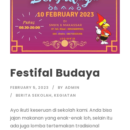
Festifal Budaya
FEBRUARY 5, 2023
BY
ADMIN
BERITA SEKOLAH
,
KEGIATAN
Ayo ikuti keseruan di sekolah kami. Anda bisa
jajan makanan yang enak-enak loh, selain itu
ada juga lomba tertemakan tradisional