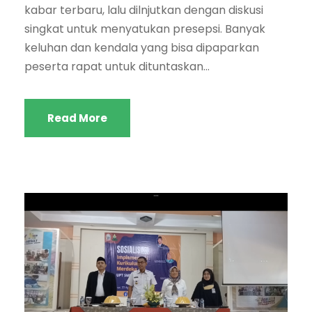
kabar terbaru, lalu dilnjutkan dengan diskusi
singkat untuk menyatukan presepsi. Banyak
keluhan dan kendala yang bisa dipaparkan
peserta rapat untuk dituntaskan...
Read More