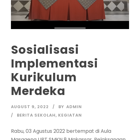
Sosialisasi
Implementasi
Kurikulum
Merdeka
AUGUST 9, 2022
BY
ADMIN
BERITA SEKOLAH
,
KEGIATAN
Rabu, 03 Agustus 2022 bertempat di Aula
Masagena UPT SMKN 8 Makassar. Pelaksanaan