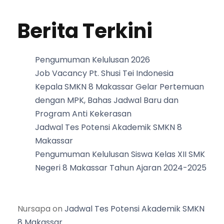
Berita Terkini
Pengumuman Kelulusan 2026
Job Vacancy Pt. Shusi Tei Indonesia
Kepala SMKN 8 Makassar Gelar Pertemuan
dengan MPK, Bahas Jadwal Baru dan
Program Anti Kekerasan
Jadwal Tes Potensi Akademik SMKN 8
Makassar
Pengumuman Kelulusan Siswa Kelas XII SMK
Negeri 8 Makassar Tahun Ajaran 2024-2025
Nursapa
on
Jadwal Tes Potensi Akademik SMKN
8 Makassar