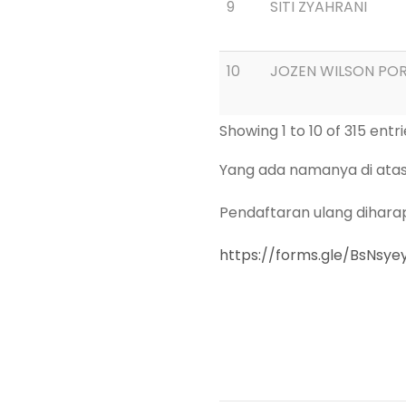
9
SITI ZYAHRANI
10
JOZEN WILSON P
Showing 1 to 10 of 315 entr
Yang ada namanya di atas
Pendaftaran ulang dihara
https://forms.gle/BsNsy