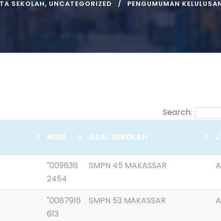
ITA SEKOLAH
,
UNCATEGORIZED
PENGUMUMAN KELULUSA
Search:
NISN
ASAL SEKOLAH
J
"009636
SMPN 45 MAKASSAR
A
2454
"0087916
SMPN 53 MAKASSAR
A
613