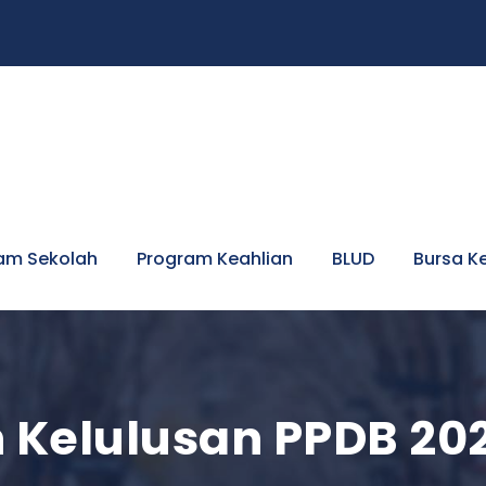
am Sekolah
Program Keahlian
BLUD
Bursa K
Kelulusan PPDB 20