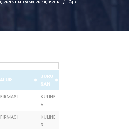
N
,
PENGUMUMAN PPDB
,
PPDB
0
JURU
ALUR
SAN
FIRMASI
KULINE
R
FIRMASI
KULINE
R